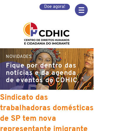
Doe agora!
NOVIDADES
Fique por dentro das
notícias e da agenda
de eventos do CDHIC
Sindicato das
trabalhadoras domésticas
de SP tem nova
representante imigrante