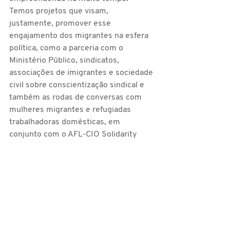
Temos projetos que visam, 
justamente, promover esse 
engajamento dos migrantes na esfera 
política, como a parceria com o 
Ministério Público, sindicatos, 
associações de imigrantes e sociedade 
civil sobre conscientização sindical e 
também as rodas de conversas com 
mulheres migrantes e refugiadas 
trabalhadoras domésticas, em 
conjunto com o AFL-CIO Solidarity 
Center.
Illes destaca que ter uma 
representante migrante no STDMSP é 
especialmente importante, uma vez 
que as trabalhadoras domésticas 
migrantes estão mais sujeitas à 