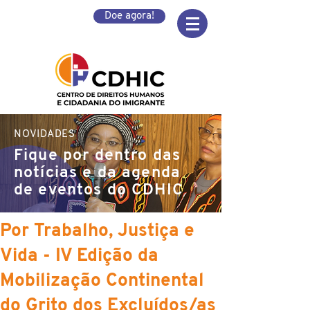
Doe agora!
NOVIDADES
Fique por dentro das
notícias e da agenda
de eventos do CDHIC
Por Trabalho, Justiça e
Vida - IV Edição da
Mobilização Continental
do Grito dos Excluídos/as