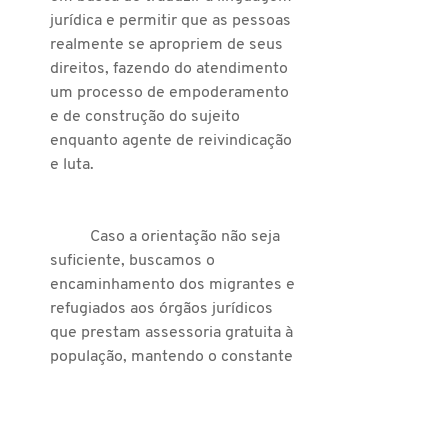
jurídica e permitir que as pessoas 
realmente se apropriem de seus 
direitos, fazendo do atendimento 
um processo de empoderamento 
e de construção do sujeito 
enquanto agente de reivindicação 
e luta.
	Caso a orientação não seja 
suficiente, buscamos o 
encaminhamento dos migrantes e 
refugiados aos órgãos jurídicos 
que prestam assessoria gratuita à 
população, mantendo o constante 
acompanhamento de seus casos 
junto à instituição e aos próprios 
interessados. Além disso, nos 