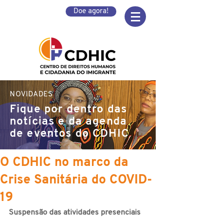
Doe agora!
NOVIDADES
Fique por dentro das
notícias e da agenda
de eventos do CDHIC
O CDHIC no marco da
Crise Sanitária do COVID-
19
Suspensão das atividades presenciais 