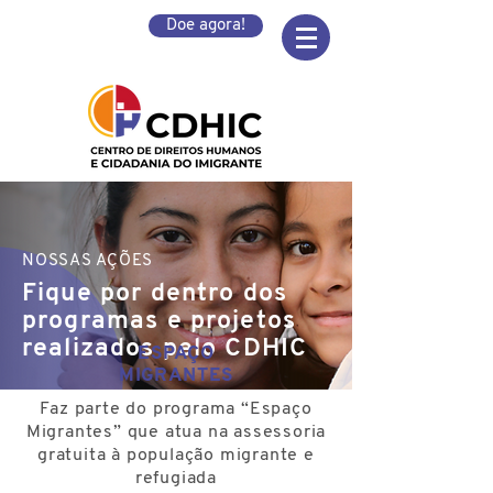
Doe agora!
NOSSAS AÇÕES
Fique por dentro dos
programas e projetos
realizados pelo CDHIC
ESPAÇO
MIGRANTES
Faz parte do programa “Espaço
Migrantes” que atua na assessoria
gratuita à população migrante e
refugiada