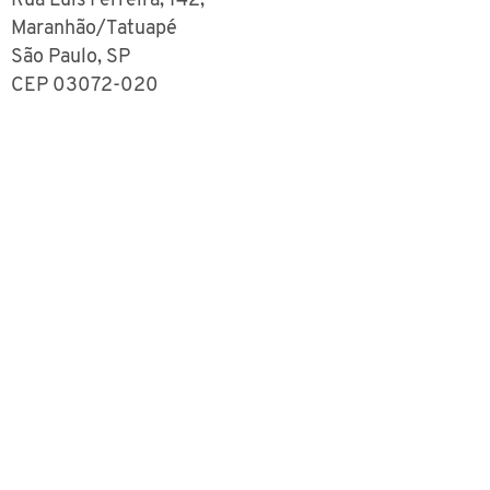
Rua Luís Ferreira, 142,
Maranhão/Tatuapé
São Paulo, SP
CEP
03072-020
secretaria@cdhic.org.br
@cdhic.migrante
@cdhic_migrante
@cdhic
www.cdhic.org.br
Rua Luís Ferreira, n° 142 - Tatuapé
São Paulo - SP,
03072-020